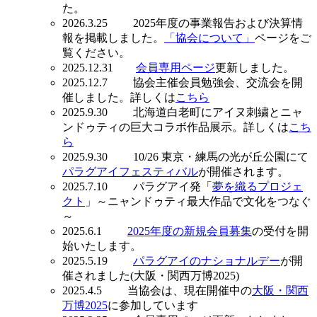
た。
2026.3.25 2025年度の事業報告および決算情
報を掲載しました。
「協会について」
ページをご
覧ください。
2025.12.31
会員専用ページ
更新しました。
2025.12.7 協会主催会員勉強会、交流会を開
催しました。詳しくは
こちら
2025.9.30 北海道白老町にアイヌ刺繍とニャ
ンドゥティの巨大コラボ作品展示。詳しくは
こち
ら
2025.9.30 10/26 東京・練馬の光が丘公園にて
パラグアイフェスティバル
が開催されます。
2025.7.10 パラグアイ発「
夢を織るプロジェ
クト
」～ニャンドゥティ最大作品で文化をつなぐ
～
2025.6.1
2025年度の新規会員募集
の受付を開
始いたします。
2025.5.19
パラグアイのナショナルデー
が開
催されました(大阪・関西万博2025)
2025.4.5 当協会は、現在開催中の
大阪・関西
万博2025
に参加しています