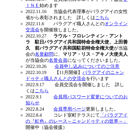
ＩＮＥ
始めます
2022.11.16 当協会代表理事がパラグアイの女性
省から表彰されました 詳しくは
こちら
2022.11.6 パラグアイ職人さんとの
オンライン
交流会
を開催致しました。
2022.10.27
ラウル・フロレンティン・アント
ラ 駐日パラグアイ共和国特命全権大使、上田善
久 前パラグアイ共和国駐箚特命全権大使
が当協
会の
名誉顧問
に、
マリア・リス・アキノ大使夫人
が当協会の
名誉会員
になってくださいました。
2022.10.26
会員申し込みについてのご注意
2022.10.19 【11月開催】
パラグアイのニャン
ドゥティ職人さんとの交流会
を行います
2022.9.17 会員交流会を開催しました 詳し
くは
こちら
2022.9.1
会員用パスワード変更についてのお
知らせ
2022.8.24
会員専用ページ
更新しました。
2022.8.4 コレド室町テラスにて
「パラグアイ
の『虹色』のレース～ニャンドゥティの世界～」
開催中（協会後援）