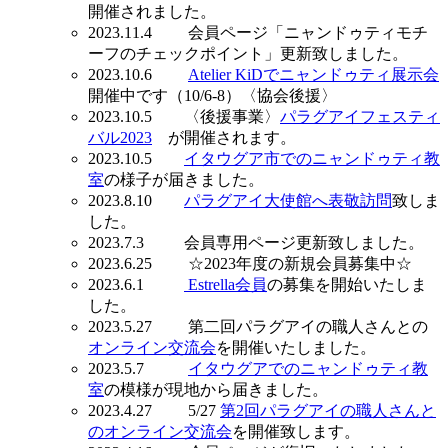
開催されました。
2023.11.4 会員ページ「ニャンドゥティモチ
ーフのチェックポイント」更新致しました。
2023.10.6
Atelier KiDでニャンドゥティ展示会
開催中です（10/6-8）〈協会後援〉
2023.10.5 〈後援事業〉
パラグアイフェスティ
バル2023
が開催されます。
2023.10.5
イタウグア市でのニャンドゥティ教
室
の様子が届きました。
2023.8.10
パラグアイ大使館へ表敬訪問
致しま
した。
2023.7.3 会員専用ページ更新致しました。
2023.6.25 ☆2023年度の新規会員募集中☆
2023.6.1
Estrella会員
の募集を開始いたしま
した。
2023.5.27 第二回パラグアイの職人さんとの
オンライン交流会
を開催いたしました。
2023.5.7
イタウグアでのニャンドゥティ教
室
の模様が現地から届きました。
2023.4.27 5/27
第2回パラグアイの職人さんと
のオンライン交流会
を開催致します。