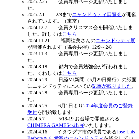
2025.2.25 会員専用ページ更新いたしまし
た。
2025.2.1 2/8まで
ニャンドゥティ展覧会
が開催
されています。（東京）
2024.12.7 会員クリスマス会を開催いたしま
した。詳しくは
こちら
2024.11.21 福岡絵美さんの
ニャンドゥティ展
が開催されます（協会共催）12/9～2/8
2023.11.3 会員専用ページ更新いたしまし
た。
2024.8.18 都内で会員勉強会が行われまし
た。くわしくは
こちら
2024.5.29 日経MJ新聞（5月29日発行）の紙面
にニャンドゥティについての
記事が載りました
。
2024.5.28 会員専用ページ更新いたしまし
た。
2024.5.25 6月1日より
2024年度会員のご登録
受付
を開始致します
2024.5.7 5/18-19 お台場で開催される
CHIMERA GAMESへ出展
いたします。
2024.4.16 イタウグア市の職員である
Jose Luis
Barboteさん 考案のニャンドゥティ
を紹介してい