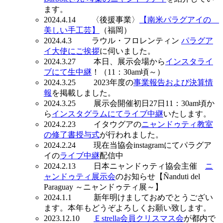
ます。
2024.4.14 〈後援事業〉
【南米パラグアイの
美しい手工芸】
（福岡）
2024.4.3 ラウル・フロレンティン
パラグア
イ大使にご挨拶
に伺いました。
2024.3.27 本日、展示会場から
インスタライ
ブにて生中継
！（11：30am頃～）
2024.3.25 2023年度の
事業報告および決算情
報
を掲載しました。
2024.3.25 展示会開催初日27日11：30am頃か
ら
インスタグラムにてライブ中継
いたします。
2024.2.23 イタウグアの
ニャンドゥティ教室
の修了書授与式
が行われました。
2024.2.24 現在当協会instagramにてパラグア
イの
ライブ中継
配信中
2024.2.13 日本ニャンドゥティ協会主催
ニ
ャンドゥティ展示会
のお知らせ【Ñanduti del
Paraguay ～ニャンドゥティ展～】
2024.1.1 新年明けましておめでとうござい
ます。本年もどうぞよろしくお願い致します。
2023.12.10
Ｅstrella会員クリスマス会
が都内で