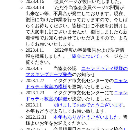
2023.4.16 会員ページが復旧いたしました。
2023.4.14 ただ今当協会会員ページの閲覧が
出来ない等、不具合が発生しております。現在、
復旧に向けた作業を行っておりますので、今しば
らくお待ちください。皆様にはご不便をお掛けし
て大変申し訳ございませんが、復旧しましたら新
着情報でお知らせさせていただきますので、よろ
しくお願いいたします。
2023.4.11 2022年度の事業報告および決算情
報を掲載しました。
「協会について」
ページをご
覧ください。
2023.4.5 当協会公認
ニャンドゥティ模様の
マスキングテープ発売
のお知らせ
2023.1.27 イタグア市文化センターでの
ニャン
ドゥティ教室の模様
を更新いたしました。
2023.1.23 イタグア市文化センターにて
ニャン
ドゥティ教室の開催
が決定いたしました。
2023.1.1
明けましておめでとうございます
。
本年もどうぞよろしくお願い致します。
2022.12.31
本年もありがとうございました
。皆
様よいお年をお迎えください。
2022.12.17 会員様用日本ニャンドゥティ協会
Ｌ